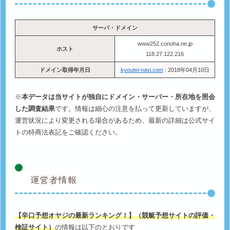
サーバ・ドメイン
www252.conoha.ne.jp
ホスト
118.27.122.216
ドメイン取得年月日
kyoutei-navi.com
: 2018年04月10日
※
本データは当サイトが独自にドメイン・サーバー・所在地を照会
した調査結果
です。情報は細心の注意を払って更新していますが、
運営状況により変更される場合があるため、最新の詳細は公式サイ
トの特商法表記をご確認ください。
運営者情報
【辛口予想オヤジの最新ランキング！】（競艇予想サイトの評価・
検証サイト）
の情報は以下のとおりです