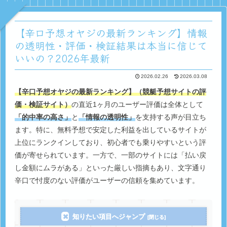
【辛口予想オヤジの最新ランキング】情報
の透明性・評価・検証結果は本当に信じて
いいの？2026年最新
2026.02.26
2026.03.08
【辛口予想オヤジの最新ランキング】（競艇予想サイトの評
価・検証サイト）
の直近1ヶ月のユーザー評価は全体として
「的中率の高さ」
と
「情報の透明性」
を支持する声が目立ち
ます。特に、無料予想で安定した利益を出しているサイトが
上位にランクインしており、初心者でも乗りやすいという評
価が寄せられています。一方で、一部のサイトには「払い戻
し金額にムラがある」といった厳しい指摘もあり、文字通り
辛口で忖度のない評価がユーザーの信頼を集めています。
知りたい項目へジャンプ