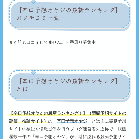
【辛口予想オヤジの最新ランキング】
のクチコミ一覧
まだ誰も口コミしてません。一番乗り募集中！
【辛口予想オヤジの最新ランキング】
とは
【辛口予想オヤジの最新ランキング！】（競艇予想サイトの
評価・検証サイト）
の「
辛口予想オヤジ
」とは主に競艇予想
サイトの検証や情報提供を行うブログ運営者の通称で、競艇
歴数十年の「辛口予想オヤジ」が、巷に溢れる競艇予想サイ