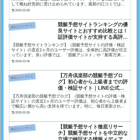
して概ね好意的に受け止められています。最新の口コミでは、
特定サイトの的中・不的中報告に加え、担当者の対応やサポー
2026.03.08
ト体制に関する具体的な議論が活発です。不透明なサイトへの
警戒を促す投稿や、...「口コミと星評価をみる」
競艇予想サイトランキングの優
検証口コミサイト
良サイトとおすすめ比較とは！
証評価サイトが支持する高評価
とは！2026年最新
【競艇予想サイトランキング】（競艇予想サイトの評価・検証
サイト）の直近1ヶ月のユーザー評価は、全体的に高評価が目立
っています。良い評価では、「競艇アシスト」や「船客万来」
等の上位サイトに対し、展開読みの正確さや無料予想の精度の
2026.03.08
高さ、担当者の対応の良さを支持する声が多く、初心者の利益
確保やリピート利用...「口コミと星評価をみる」
【万舟倶楽部の競艇予想ブロ
検証口コミサイト
グ】初心者から上級者までの評
価・検証サイト｜LINE公式ア
カウント運用2026年最新
【万舟倶楽部の競艇予想ブログ】（競艇予想サイトの評価・検
証サイト）の直近1ヶ月のユーザー評価は、初心者から上級者ま
で幅広い層から高い支持を得ています。特に、毎日更新される
「鉄板レース」の的中率の高さや、重賞・一般戦を問わない詳
2026.03.08
細なレース展望が好評です。LINE公式アカウントを通じた迅速
な情報配信も利...「口コミと星評価をみる」
【競艇予想サイト徹底リサー
検証口コミサイト
チ】競艇予想サイトを中立的な
立場で検証する情報メディアは