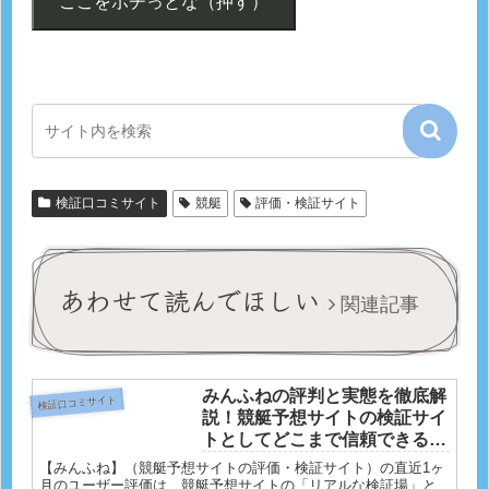
ここをポチっとな（押す）
検証口コミサイト
競艇
評価・検証サイト
あわせて読んでほしい
関連記事
みんふねの評判と実態を徹底解
検証口コミサイト
説！競艇予想サイトの検証サイ
トとしてどこまで信頼できるの
か？｜2026年最新
【みんふね】（競艇予想サイトの評価・検証サイト）の直近1ヶ
月のユーザー評価は、競艇予想サイトの「リアルな検証場」と