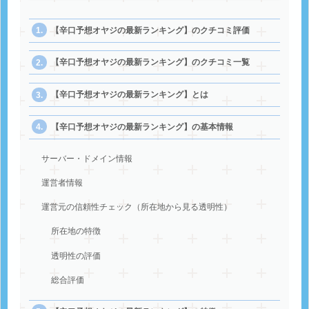
【辛口予想オヤジの最新ランキング】のクチコミ評価
【辛口予想オヤジの最新ランキング】のクチコミ一覧
【辛口予想オヤジの最新ランキング】とは
【辛口予想オヤジの最新ランキング】の基本情報
サーバー・ドメイン情報
運営者情報
運営元の信頼性チェック（所在地から見る透明性）
所在地の特徴
透明性の評価
総合評価