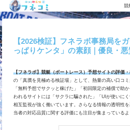
競
【2026検証】フネラボ事務局を
っぱりケンタ」の素顔｜優良・悪
【フネラボ】競艇（ボートレース）予想サイトの評価・
の「真贋を見極める検証場」として、熱量の高い口コミ
「無料予想でサクッと稼げた」「初回限定の補償で助か
われるサイトには「サクラに騙された」「UIが使いに
相互監視が強く働いています。さらなる情報の透明性を
当者の対応品質に関する評価にも注目が集まっているよ