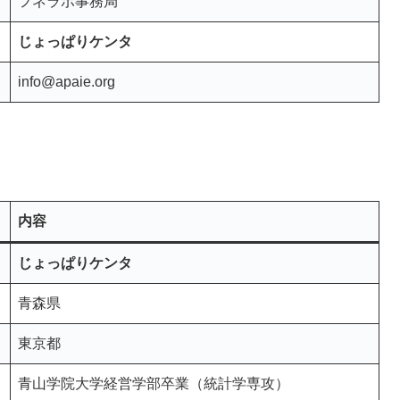
フネラボ事務局
じょっぱりケンタ
info@apaie.org
内容
じょっぱりケンタ
青森県
東京都
青山学院大学経営学部卒業（統計学専攻）