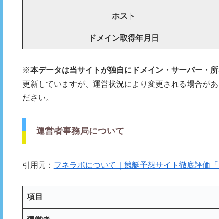
ホスト
ドメイン取得年月日
※
本データは当サイトが独自にドメイン・サーバー・所
更新していますが、運営状況により変更される場合があ
ださい。
運営者事務局について
引用元：
フネラボについて｜競艇予想サイト徹底評価「
項目