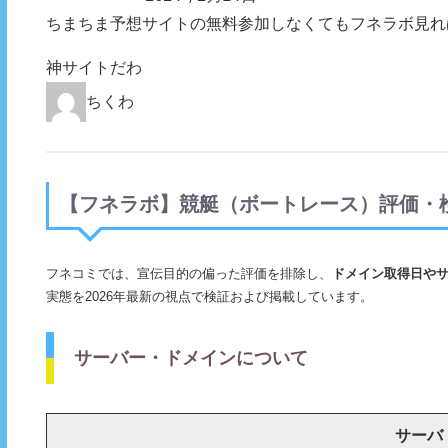
ちまちま予想サイトの無料参加しなくてもフネラボ見れ
神サイトだわ
ちくわ
【フネラボ】競艇（ボートレース）評価・
フネコミでは、宣伝目的の偏った評価を排除し、
ドメイン取得日や
実態を2026年最新の視点で検証および掲載しています。
サーバー・ドメインについて
サーバ