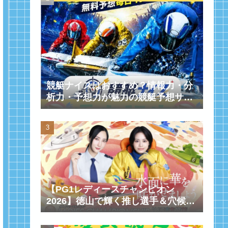
競艇ナイスはおすすめ？情報力・分
析力・予想力が魅力の競艇予想サイ
トを紹介！
【PG1レディースチャンピオン
2026】徳山で輝く推し選手＆穴候補
を競艇女子が徹底紹介！優勝候補・
注目レーサーまとめ