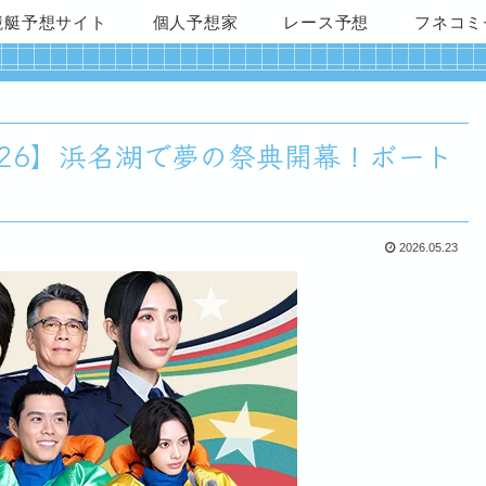
競艇予想サイト
個人予想家
レース予想
フネコミ
026】浜名湖で夢の祭典開幕！ボート
2026.05.23