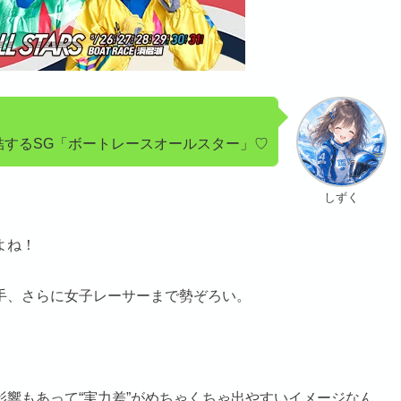
結するSG「ボートレースオールスター」♡
しずく
よね！
手、さらに女子レーサーまで勢ぞろい。
響もあって“実力差”がめちゃくちゃ出やすいイメージなん