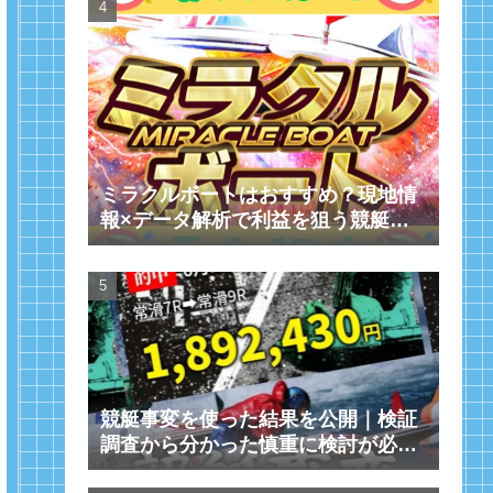
ミラクルボートはおすすめ？現地情
報×データ解析で利益を狙う競艇予
想サイトを紹介！
競艇事変を使った結果を公開｜検証
調査から分かった慎重に検討が必要
【えーあいボート】AI×競艇予想が
な予想サイト
進化！展開指数1652％UPを掲げる
【SGオーシャンカップ2026】びわ