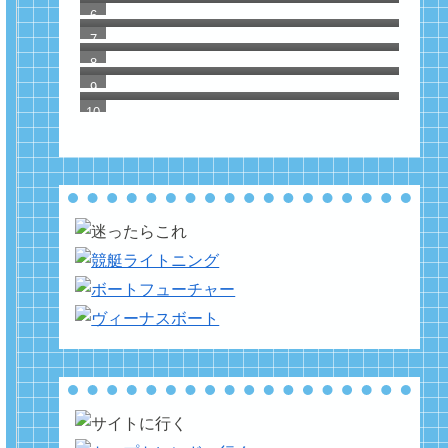
注目の競艇予想サイトを紹介
こで注目したい推し選手＆穴候補を
ツカミトレ！の評判は嘘か誠か？最
ボートレース女子が徹底紹介！
新の口コミと的中実績をガチ検証し
競艇ライトニングを使った結果を公
てみた｜2026年4月
開｜検証調査から分かった本物の当
競艇白書を使った結果を公開｜検証
たる優良予想サイト
調査から分かった使えない競艇予想
サイト