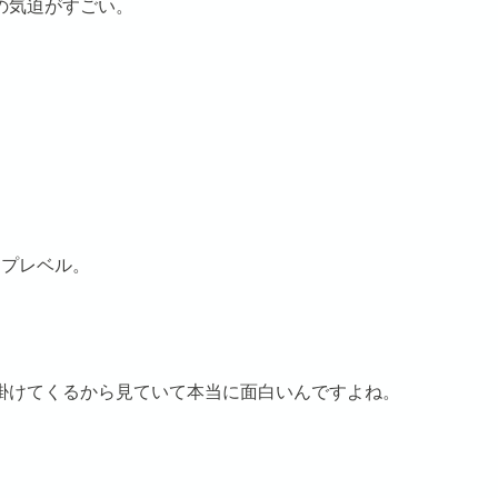
の気迫がすごい。
ップレベル。
！
掛けてくるから見ていて本当に面白いんですよね。