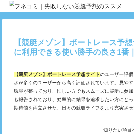
【競艇メゾン】ボートレース予想
に利用できる使い勝手の良さ1番｜2
【競艇メゾン】ボートレース予想サイト
のユーザー評価
さが多くのユーザーから高く評価されています。見やす
環境が整っており、忙しい方でもスムーズに競艇に参加
も報告されており、効率的に結果を追求したい方にとっ
期待値を両立させた、日々の競艇ライフをより充実させ
知りたい項目