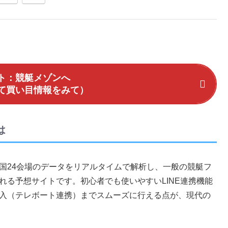
ト：競艇メゾンへ
て買い目情報をみて）
は
国24会場のデータをリアルタイムで解析し、一般の競艇フ
る予想サイトです。初心者でも使いやすいLINE連携機能
入（テレボート連携）までスムーズに行える点が、現代の