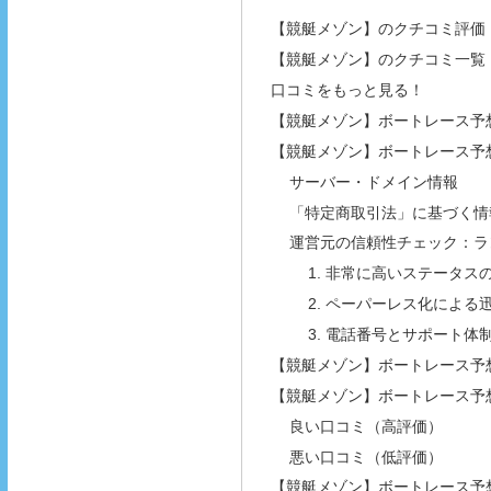
【競艇メゾン】のクチコミ評価
【競艇メゾン】のクチコミ一覧
口コミをもっと見る！
【競艇メゾン】ボートレース予
【競艇メゾン】ボートレース予
サーバー・ドメイン情報
「特定商取引法」に基づく情
運営元の信頼性チェック：ラ
1. 非常に高いステータス
2. ペーパーレス化による
3. 電話番号とサポート体
【競艇メゾン】ボートレース予
【競艇メゾン】ボートレース予
良い口コミ（高評価）
悪い口コミ（低評価）
【競艇メゾン】ボートレース予