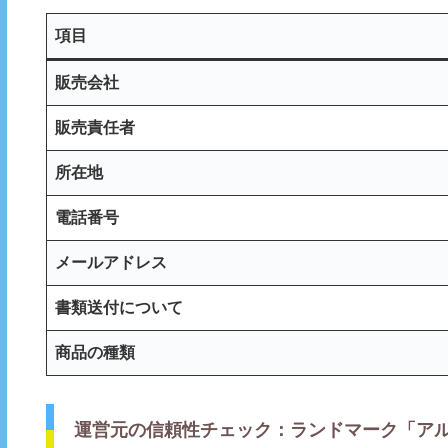
項目
販売会社
販売責任者
所在地
電話番号
メールアドレス
書類送付について
商品の種類
運営元の信頼性チェック：ランドマーク「ア