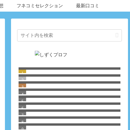
想
フネコミセレクション
最新口コミ
トップトレンドを使った結果を公開｜検
証調査から分かった本物の当たる優良予
競艇ナイスはおすすめ？情報力・分析
想サイト
力・予想力が魅力の競艇予想サイトを紹
【PG1レディースチャンピオン2026】徳
介！
山で輝く推し選手＆穴候補を競艇女子が
ミラクルボートはおすすめ？現地情報×
徹底紹介！優勝候補・注目レーサーまと
データ解析で利益を狙う競艇予想サイト
競艇事変を使った結果を公開｜検証調査
め
を紹介！
から分かった慎重に検討が必要な予想サ
【えーあいボート】AI×競艇予想が進
イト
化！展開指数1652％UPを掲げる注目の
【SGオーシャンカップ2026】びわこで
競艇予想サイトを紹介
注目したい推し選手＆穴候補をボートレ
競艇ライトニングを使った結果を公開｜
ース女子が徹底紹介！
検証調査から分かった本物の当たる優良
ツカミトレ！の評判は嘘か誠か？最新の
予想サイト
口コミと的中実績をガチ検証してみた｜
競艇白書を使った結果を公開｜検証調査
2026年4月
から分かった使えない競艇予想サイト